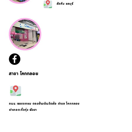
สัตหีบ ชลบุรี
สาขา โคกกลอย
ถนน เพชรเกษม ตรงข้ามเงินติดล้อ ตำบล โคกกลอย
อำเภอตะกั่วทุ่ง พังงา