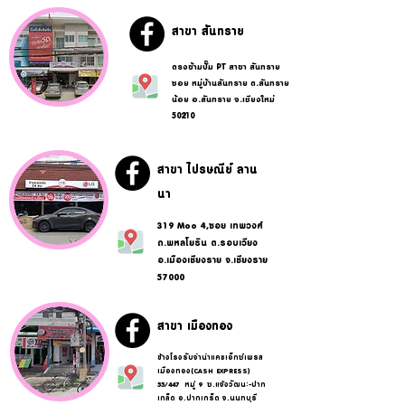
สาขา สันทราย
ตรงข้ามปั๊ม PT สาขา สันทราย
ซอย หมู่บ้านสันทราย ต.สันทราย
น้อย อ.สันทราย จ.เชียงใหม่
50210
สาขา ไปรษณีย์ ลาน
นา
319 Moo 4,ซอย เทพวงศ์
ถ.พหลโยธิน ต.รอบเวียง
อ.เมืองเชียงราย จ.เชียงราย
57000
สาขา เมืองทอง
ข้างโรงรับจำนำแคชเอ็กซ์เพรส
เมืองทอง(CASH EXPRESS)
55/447 หมู่ 9 ซ.แจ้งวัฒนะ-ปาก
เกล็ด อ.ปากเกร็ด จ.นนทบุรี