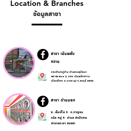
Location & Branches
ข้อมูลสาขา
สาขา เนินพลับ
หวาน
ตรงข้ามหมู่บ้าน บ้านสวนสุวัฒนา
60/102 Moo 5, ซอย เนินพลับหวาน
เมืองพัทยา อ.บางละมุง จ.ชลบุรี 20150
สาขา ด่านนอก
ซ. เอ็มบีไอ 3 ถ.กาญจน
วนิช หมู่ 4 ตำบล สำนักขาม
อำเภอสะเดา สงขลา