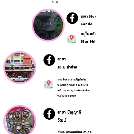
11120
สาขา Star Hill
Condo
อยู่ในบริเวณ The
Star Hill Condo
สาขา
JB ม.ลำปาง
ตรงข้าม ม.ราชภัฏลำปาง
ซ.ราชภัฏ ซอย 7 ถ.ลำปาง-
แม่ทะ ต.ชมพู อ.เมืองลำปาง
จ.ลำปาง 52000
สาขา ปัญญาภิ
วัฒน์
ตำบล นาจอมเทียน อำเภอ